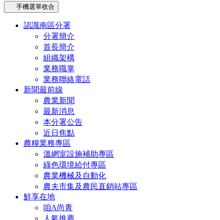
手機選單收合
認識南區分署
分署簡介
首長簡介
組織架構
業務職掌
業務聯絡電話
新聞最前線
農業新聞
最新消息
本分署公告
近日焦點
農糧業務專區
溫網室設施補助專區
綠色環境給付專區
農業機械及自動化
農夫市集及農民直銷站專區
鮮享在地
咱A尚青
人氣推薦