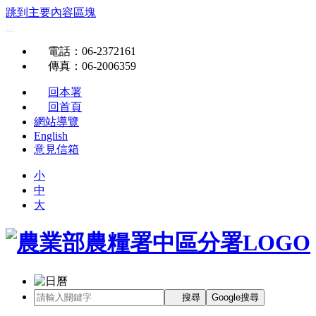
跳到主要內容區塊
:::
電話
：06-2372161
傳真
：06-2006359
回本署
回首頁
網站導覽
English
意見信箱
小
中
大
搜尋
Google搜尋