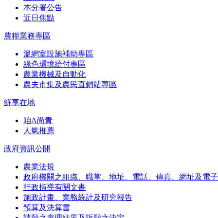
本分署公告
近日焦點
農糧業務專區
溫網室設施補助專區
綠色環境給付專區
農業機械及自動化
農夫市集及農民直銷站專區
鮮享在地
咱A尚青
人氣推薦
政府資訊公開
農業法規
政府機關之組織、職掌、地址、電話、傳真、網址及電子
行政指導有關文書
施政計畫、業務統計及研究報告
預算及決算書
請願之處理結果及訴願之決定