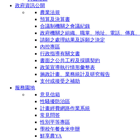
政府資訊公開
農業法規
預算及決算書
合議制機關之會議紀錄
政府機關之組織、職掌、地址、電話、傳真、
請願之處理結果及訴願之決定
內控專區
行政指導有關文書
書面之公共工程及採購契約
政策宣導執行情形彙整表
施政計畫、業務統計及研究報告
支付或接受之補助
服務園地
意見信箱
性騷擾防治區
計畫經費網路作業系統
常見問答
性別平等專區
學校午餐食米申辦
鮮享農YA