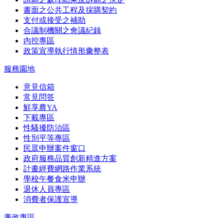
書面之公共工程及採購契約
支付或接受之補助
合議制機關之會議紀錄
內控專區
政策宣導執行情形彙整表
服務園地
意見信箱
常見問答
鮮享農YA
下載專區
性騷擾防治區
性別平等專區
民眾申辦案件窗口
政府服務品質創新精進方案
計畫經費網路作業系統
學校午餐食米申辦
退休人員專區
消費者保護宣導
廉政專區