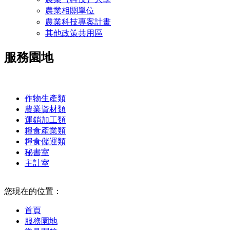
農業相關單位
農業科技專案計畫
其他政策共用區
服務園地
:::
作物生產類
農業資材類
運銷加工類
糧食產業類
糧食儲運類
秘書室
主計室
:::
您現在的位置：
首頁
服務園地