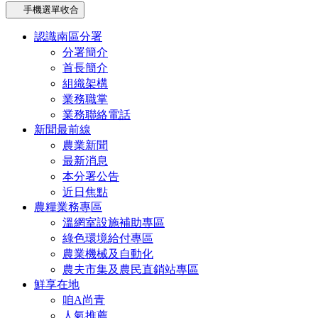
手機選單收合
認識南區分署
分署簡介
首長簡介
組織架構
業務職掌
業務聯絡電話
新聞最前線
農業新聞
最新消息
本分署公告
近日焦點
農糧業務專區
溫網室設施補助專區
綠色環境給付專區
農業機械及自動化
農夫市集及農民直銷站專區
鮮享在地
咱A尚青
人氣推薦