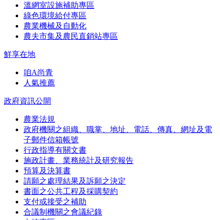
溫網室設施補助專區
綠色環境給付專區
農業機械及自動化
農夫市集及農民直銷站專區
鮮享在地
咱A尚青
人氣推薦
政府資訊公開
農業法規
政府機關之組織、職掌、地址、電話、傳真、網址及電
子郵件信箱帳號
行政指導有關文書
施政計畫、業務統計及研究報告
預算及決算書
請願之處理結果及訴願之決定
書面之公共工程及採購契約
支付或接受之補助
合議制機關之會議紀錄