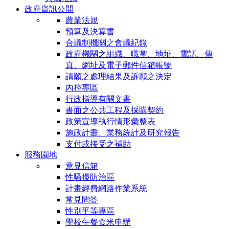
政府資訊公開
農業法規
預算及決算書
合議制機關之會議紀錄
政府機關之組織、職掌、地址、電話、傳
真、網址及電子郵件信箱帳號
請願之處理結果及訴願之決定
內控專區
行政指導有關文書
書面之公共工程及採購契約
政策宣導執行情形彙整表
施政計畫、業務統計及研究報告
支付或接受之補助
服務園地
意見信箱
性騷擾防治區
計畫經費網路作業系統
常見問答
性別平等專區
學校午餐食米申辦