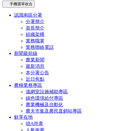
手機選單收合
認識南區分署
分署簡介
首長簡介
組織架構
業務職掌
業務聯絡電話
新聞最前線
農業新聞
最新消息
本分署公告
近日焦點
農糧業務專區
溫網室設施補助專區
綠色環境給付專區
農業機械及自動化
農夫市集及農民直銷站專區
鮮享在地
咱A尚青
人氣推薦