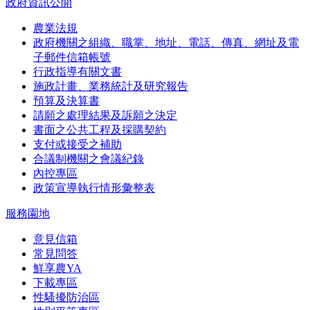
政府資訊公開
農業法規
政府機關之組織、職掌、地址、電話、傳真、網址及電
子郵件信箱帳號
行政指導有關文書
施政計畫、業務統計及研究報告
預算及決算書
請願之處理結果及訴願之決定
書面之公共工程及採購契約
支付或接受之補助
合議制機關之會議紀錄
內控專區
政策宣導執行情形彙整表
服務園地
意見信箱
常見問答
鮮享農YA
下載專區
性騷擾防治區