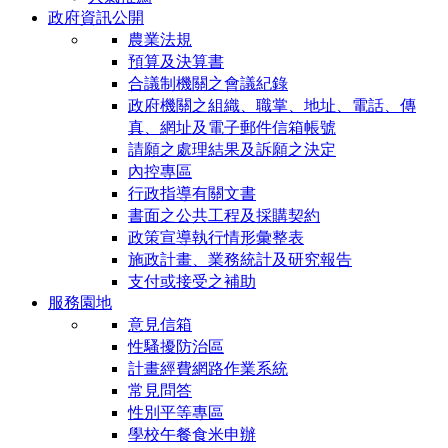
政府資訊公開
農業法規
預算及決算書
合議制機關之會議紀錄
政府機關之組織、職掌、地址、電話、傳
真、網址及電子郵件信箱帳號
請願之處理結果及訴願之決定
內控專區
行政指導有關文書
書面之公共工程及採購契約
政策宣導執行情形彙整表
施政計畫、業務統計及研究報告
支付或接受之補助
服務園地
意見信箱
性騷擾防治區
計畫經費網路作業系統
常見問答
性別平等專區
學校午餐食米申辦