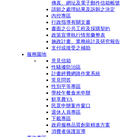
傳真、網址及電子郵件信箱帳號
請願之處理結果及訴願之決定
內控專區
行政指導有關文書
書面之公共工程及採購契約
政策宣導執行情形彙整表
施政計畫、業務統計及研究報告
支付或接受之補助
服務園地
意見信箱
性騷擾防治區
計畫經費網路作業系統
常見問答
性別平等專區
學校午餐食米申辦
鮮享農YA
民眾申辦案件窗口
退休人員專區
下載專區
政府服務品質創新精進方案
消費者保護宣導