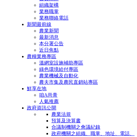
組織架構
業務職掌
業務聯絡電話
新聞最前線
農業新聞
最新消息
本分署公告
近日焦點
農糧業務專區
溫網室設施補助專區
綠色環境給付專區
農業機械及自動化
農夫市集及農民直銷站專區
鮮享在地
咱A尚青
人氣推薦
政府資訊公開
農業法規
預算及決算書
合議制機關之會議紀錄
政府機關之組織、職掌、地址、電話、