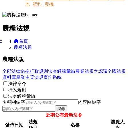
地
肥料
農機
農糧法規
::
首頁
農糧法規
農糧法規
全部
法律命令
行政規則
法令解釋彙編
農業法規之認識
全國法規
資料庫
農業主管法規查詢系統
法律命令
行政規則
法令解釋彙編
名稱關鍵字
內容關鍵字
搜尋
近期公布最新法令
法規
瀏覽人
發佈日期
名稱
項目
次