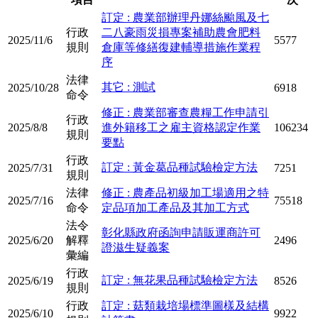
訂定 : 農業部辦理丹娜絲颱風及七
行政
二八豪雨災損專案補助農會肥料
2025/11/6
5577
規則
倉庫等修繕復建輔導措施作業程
序
法律
其它 : 測試
2025/10/28
6918
命令
修正 : 農業部審查農糧工作申請引
行政
2025/8/8
進外籍移工之雇主資格認定作業
106234
規則
要點
行政
訂定 : 黃金葛品種試驗檢定方法
2025/7/31
7251
規則
法律
修正 : 農產品初級加工場適用之特
2025/7/16
75518
命令
定品項加工產品及其加工方式
法令
彰化縣政府函詢申請販運商許可
2025/6/20
解釋
2496
證滋生疑義案
彙編
行政
訂定 : 無花果品種試驗檢定方法
2025/6/19
8526
規則
行政
訂定 : 菇類栽培場標準圖樣及結構
2025/6/10
9922