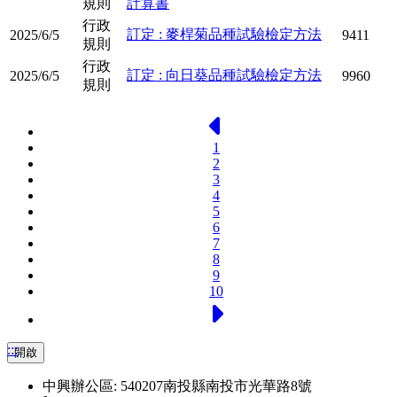
規則
計算書
行政
訂定 : 麥桿菊品種試驗檢定方法
2025/6/5
9411
規則
行政
訂定 : 向日葵品種試驗檢定方法
2025/6/5
9960
規則
上一頁
1
2
3
4
5
6
7
8
9
10
下一頁
:::
開啟
中興辦公區: 540207南投縣南投市光華路8號