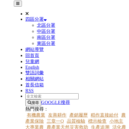
其他網站選單
四區分署
北區分署
中區分署
南區分署
東區分署
網站導覽
回首頁
兒童網
English
雙語詞彙
相關網站
首長信箱
RSS
全文檢索
GOOGLE搜尋
搜尋
熱門搜尋：
有機農業
友善耕作
產銷履歷
稻作直接給付
農
產業保險
三章一Q
品質檢驗
標示檢查
小地主
大專業農
農產業天然災害救助
生產追溯
活化農