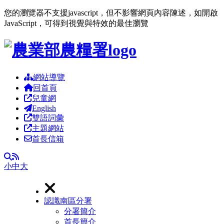
您的瀏覽器不支援javascript，但不影響網頁內容陳述，如開啟
JavaScript，可得到視覺與特效的最佳瀏覽
跳到主要內容區塊
網站導覽
回首頁
兒童網
English
雙語詞彙
主題網站
首長信箱
RSS
全文檢索
小
中
大
認識南區分署
分署簡介
首長簡介