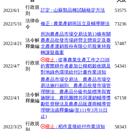
行政規
訂定 : 山蘇類品種試驗檢定方法
2022/6/1
53575
則
法律命
修正 : 農業產銷班設立及輔導辦法
2022/5/31
73236
令
所詢農產品市場交易法第13條有關
法令解
農產品批發市場經營主體規定及臺
2022/4/21
57487
釋彙編
北農產運銷股份有限公司股東持股
轉讓疑義案
廢止
: 從事農業生產工作之口頭
行政規
2022/4/7
約實際耕作者參加公糧稻穀收購及
54341
則
對地綠色環境給付計畫作業須知
農產品市場交易法、農產品市場交
易法施行細則、農產品批發市場管
理辦法、農產品分級包裝標準與實
法令解
2022/4/1
施辦法、農民團體共同運銷輔導獎
67158
釋彙編
勵監督辦法及農產品販運商輔導管
理辦法函釋彙編(至111年3月31日
止)
行政規
廢止
: 稻作直接給付作業須知
2022/3/25
58343
則