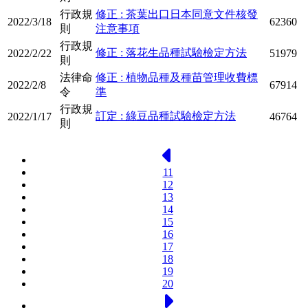
行政規
修正 : 茶葉出口日本同意文件核發
2022/3/18
62360
則
注意事項
行政規
修正 : 落花生品種試驗檢定方法
2022/2/22
51979
則
法律命
修正 : 植物品種及種苗管理收費標
2022/2/8
67914
令
準
行政規
訂定 : 綠豆品種試驗檢定方法
2022/1/17
46764
則
上一頁
11
12
13
14
15
16
17
18
19
20
下一頁