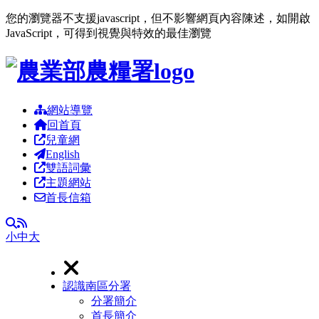
您的瀏覽器不支援javascript，但不影響網頁內容陳述，如開啟
JavaScript，可得到視覺與特效的最佳瀏覽
跳到主要內容區塊
網站導覽
回首頁
兒童網
English
雙語詞彙
主題網站
首長信箱
RSS
全文檢索
小
中
大
認識南區分署
分署簡介
首長簡介