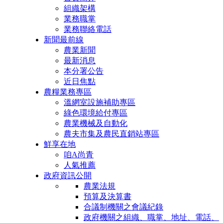
組織架構
業務職掌
業務聯絡電話
新聞最前線
農業新聞
最新消息
本分署公告
近日焦點
農糧業務專區
溫網室設施補助專區
綠色環境給付專區
農業機械及自動化
農夫市集及農民直銷站專區
鮮享在地
咱A尚青
人氣推薦
政府資訊公開
農業法規
預算及決算書
合議制機關之會議紀錄
政府機關之組織、職掌、地址、電話、