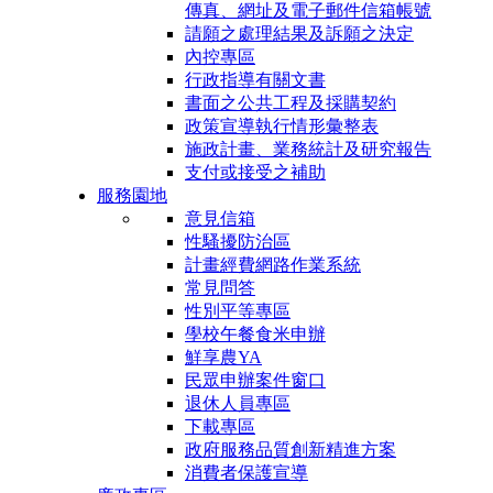
傳真、網址及電子郵件信箱帳號
請願之處理結果及訴願之決定
內控專區
行政指導有關文書
書面之公共工程及採購契約
政策宣導執行情形彙整表
施政計畫、業務統計及研究報告
支付或接受之補助
服務園地
意見信箱
性騷擾防治區
計畫經費網路作業系統
常見問答
性別平等專區
學校午餐食米申辦
鮮享農YA
民眾申辦案件窗口
退休人員專區
下載專區
政府服務品質創新精進方案
消費者保護宣導