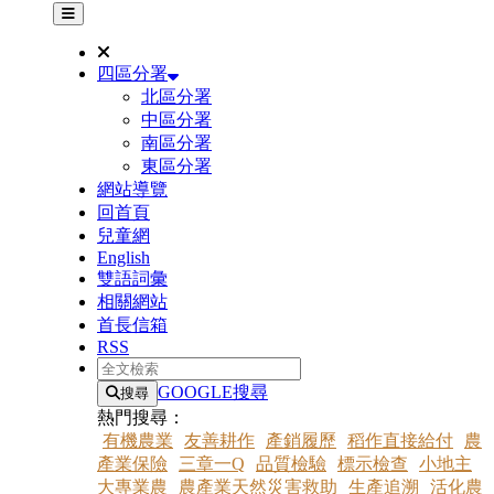
其他網站選單
四區分署
北區分署
中區分署
南區分署
東區分署
網站導覽
回首頁
兒童網
English
雙語詞彙
相關網站
首長信箱
RSS
全文檢索
GOOGLE搜尋
搜尋
熱門搜尋：
有機農業
友善耕作
產銷履歷
稻作直接給付
農
產業保險
三章一Q
品質檢驗
標示檢查
小地主
大專業農
農產業天然災害救助
生產追溯
活化農