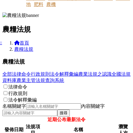
地
肥料
農機
農糧法規
::
首頁
農糧法規
農糧法規
全部
法律命令
行政規則
法令解釋彙編
農業法規之認識
全國法規
資料庫
農業主管法規查詢系統
法律命令
行政規則
法令解釋彙編
名稱關鍵字
內容關鍵字
搜尋
近期公布最新法令
法規項
瀏覽
發佈日期
名稱
目
人次