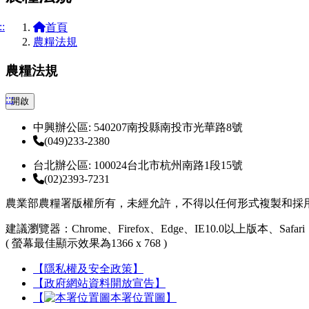
::
首頁
農糧法規
農糧法規
:::
開啟
中興辦公區: 540207南投縣南投市光華路8號
(049)233-2380
台北辦公區: 100024台北市杭州南路1段15號
(02)2393-7231
農業部農糧署版權所有，未經允許，不得以任何形式複製和採
建議瀏覽器：Chrome、Firefox、Edge、IE10.0以上版本、Safari
( 螢幕最佳顯示效果為1366 x 768 )
【隱私權及安全政策】
【政府網站資料開放宣告】
【
本署位置圖】