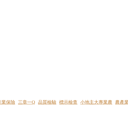
產業保險
三章一Q
品質檢驗
標示檢查
小地主大專業農
農產