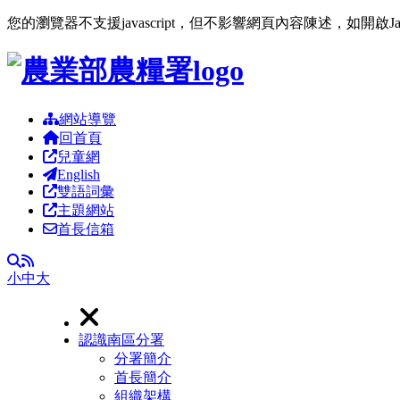
您的瀏覽器不支援javascript，但不影響網頁內容陳述，如開啟J
跳到主要內容區塊
網站導覽
回首頁
兒童網
English
雙語詞彙
主題網站
首長信箱
RSS
全文檢索
小
中
大
認識南區分署
分署簡介
首長簡介
組織架構