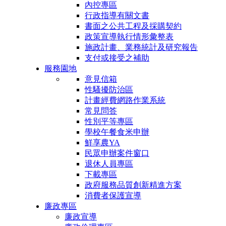
內控專區
行政指導有關文書
書面之公共工程及採購契約
政策宣導執行情形彙整表
施政計畫、業務統計及研究報告
支付或接受之補助
服務園地
意見信箱
性騷擾防治區
計畫經費網路作業系統
常見問答
性別平等專區
學校午餐食米申辦
鮮享農YA
民眾申辦案件窗口
退休人員專區
下載專區
政府服務品質創新精進方案
消費者保護宣導
廉政專區
廉政宣導