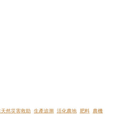
業天然災害救助
生產追溯
活化農地
肥料
農機