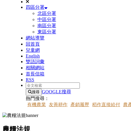
四區分署
北區分署
中區分署
南區分署
東區分署
網站導覽
回首頁
兒童網
English
雙語詞彙
相關網站
首長信箱
RSS
全文檢索
GOOGLE搜尋
搜尋
熱門搜尋：
有機農業
友善耕作
產銷履歷
稻作直接給付
農
農糧法規