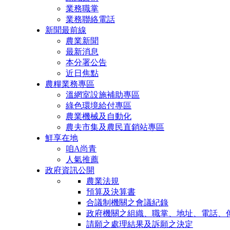
業務職掌
業務聯絡電話
新聞最前線
農業新聞
最新消息
本分署公告
近日焦點
農糧業務專區
溫網室設施補助專區
綠色環境給付專區
農業機械及自動化
農夫市集及農民直銷站專區
鮮享在地
咱A尚青
人氣推薦
政府資訊公開
農業法規
預算及決算書
合議制機關之會議紀錄
政府機關之組織、職掌、地址、電話、
請願之處理結果及訴願之決定