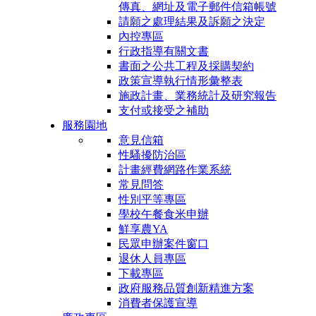
傳真、網址及電子郵件信箱帳號
請願之處理結果及訴願之決定
內控專區
行政指導有關文書
書面之公共工程及採購契約
政策宣導執行情形彙整表
施政計畫、業務統計及研究報告
支付或接受之補助
服務園地
意見信箱
性騷擾防治區
計畫經費網路作業系統
常見問答
性別平等專區
學校午餐食米申辦
鮮享農YA
民眾申辦案件窗口
退休人員專區
下載專區
政府服務品質創新精進方案
消費者保護宣導