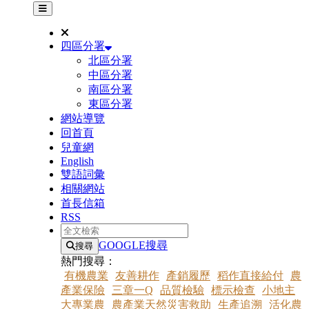
其他網站選單
四區分署
北區分署
中區分署
南區分署
東區分署
網站導覽
回首頁
兒童網
English
雙語詞彙
相關網站
首長信箱
RSS
全文檢索
GOOGLE搜尋
搜尋
熱門搜尋：
有機農業
友善耕作
產銷履歷
稻作直接給付
農
產業保險
三章一Q
品質檢驗
標示檢查
小地主
大專業農
農產業天然災害救助
生產追溯
活化農