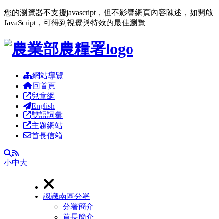
您的瀏覽器不支援javascript，但不影響網頁內容陳述，如開啟
JavaScript，可得到視覺與特效的最佳瀏覽
跳到主要內容區塊
網站導覽
回首頁
兒童網
English
雙語詞彙
主題網站
首長信箱
RSS
全文檢索
小
中
大
認識南區分署
分署簡介
首長簡介