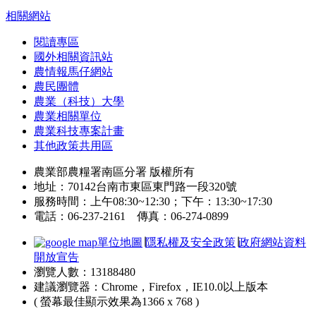
相關網站
閱讀專區
國外相關資訊站
農情報馬仔網站
農民團體
農業（科技）大學
農業相關單位
農業科技專案計畫
其他政策共用區
農業部農糧署南區分署 版權所有
地址：70142台南市東區東門路一段320號
服務時間：上午08:30~12:30；下午：13:30~17:30
電話：06-237-2161 傳真：06-274-0899
單位地圖
∣
隱私權及安全政策
∣
政府網站資料
開放宣告
瀏覽人數：13188480
建議瀏覽器：Chrome，Firefox，IE10.0以上版本
( 螢幕最佳顯示效果為1366 x 768 )