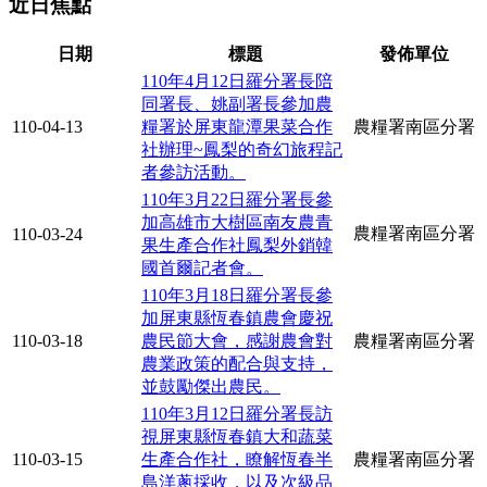
近日焦點
日期
標題
發佈單位
110年4月12日羅分署長陪
同署長、姚副署長參加農
110-04-13
糧署於屏東龍潭果菜合作
農糧署南區分署
社辦理~鳳梨的奇幻旅程記
者參訪活動。
110年3月22日羅分署長參
加高雄市大樹區南友農青
農糧署南區分署
110-03-24
果生產合作社鳳梨外銷韓
國首爾記者會。
110年3月18日羅分署長參
加屏東縣恆春鎮農會慶祝
110-03-18
農民節大會，感謝農會對
農糧署南區分署
農業政策的配合與支持，
並鼓勵傑出農民。
110年3月12日羅分署長訪
視屏東縣恆春鎮大和蔬菜
110-03-15
生產合作社，瞭解恆春半
農糧署南區分署
島洋蔥採收，以及次級品