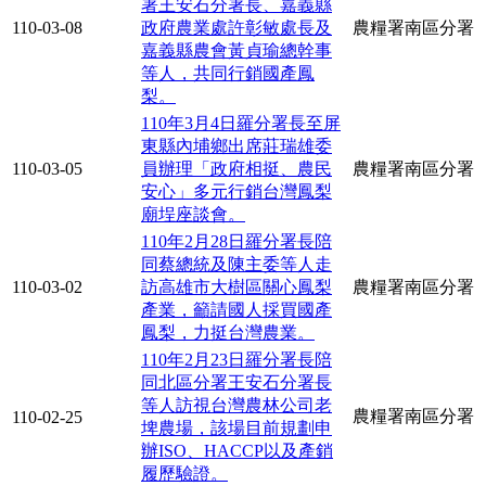
署王安石分署長、嘉義縣
110-03-08
政府農業處許彰敏處長及
農糧署南區分署
嘉義縣農會黃貞瑜總幹事
等人，共同行銷國產鳳
梨。
110年3月4日羅分署長至屏
東縣內埔鄉出席莊瑞雄委
110-03-05
員辦理「政府相挺、農民
農糧署南區分署
安心」多元行銷台灣鳳梨
廟埕座談會。
110年2月28日羅分署長陪
同蔡總統及陳主委等人走
110-03-02
訪高雄市大樹區關心鳳梨
農糧署南區分署
產業，籲請國人採買國產
鳳梨，力挺台灣農業。
110年2月23日羅分署長陪
同北區分署王安石分署長
等人訪視台灣農林公司老
農糧署南區分署
110-02-25
埤農場，該場目前規劃申
辦ISO、HACCP以及產銷
履歷驗證。