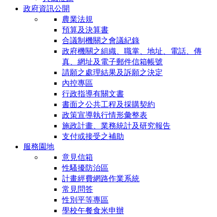
政府資訊公開
農業法規
預算及決算書
合議制機關之會議紀錄
政府機關之組織、職掌、地址、電話、傳
真、網址及電子郵件信箱帳號
請願之處理結果及訴願之決定
內控專區
行政指導有關文書
書面之公共工程及採購契約
政策宣導執行情形彙整表
施政計畫、業務統計及研究報告
支付或接受之補助
服務園地
意見信箱
性騷擾防治區
計畫經費網路作業系統
常見問答
性別平等專區
學校午餐食米申辦