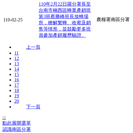
110年2月22日羅分署長至
台南市楠西區蜂業產銷班
第3班蔡勝峰班長放蜂場
農糧署南區分署
110-02-25
所，瞭解繁蜂、收蜜及銷
售等情形，並鼓勵更多班
員參加產銷履歷驗證。
上一頁
11
12
13
14
15
16
17
18
19
20
下一頁
:::
點此展開選單
認識南區分署