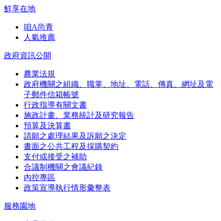
鮮享在地
咱A尚青
人氣推薦
政府資訊公開
農業法規
政府機關之組織、職掌、地址、電話、傳真、網址及電
子郵件信箱帳號
行政指導有關文書
施政計畫、業務統計及研究報告
預算及決算書
請願之處理結果及訴願之決定
書面之公共工程及採購契約
支付或接受之補助
合議制機關之會議紀錄
內控專區
政策宣導執行情形彙整表
服務園地