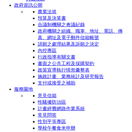
政府資訊公開
農業法規
預算及決算書
合議制機關之會議紀錄
政府機關之組織、職掌、地址、電話、傳
真、網址及電子郵件信箱帳號
請願之處理結果及訴願之決定
內控專區
行政指導有關文書
書面之公共工程及採購契約
政策宣導執行情形彙整表
施政計畫、業務統計及研究報告
支付或接受之補助
服務園地
意見信箱
性騷擾防治區
計畫經費網路作業系統
常見問答
性別平等專區
學校午餐食米申辦