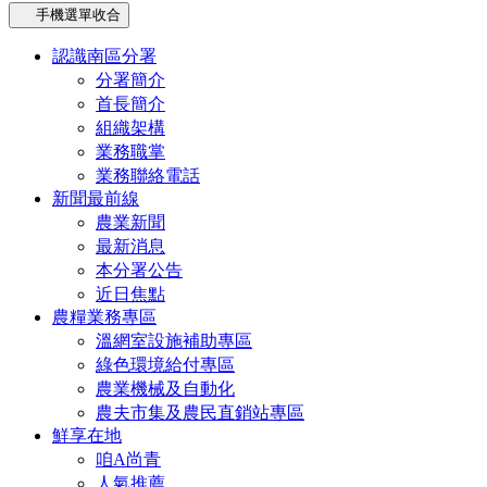
手機選單收合
認識南區分署
分署簡介
首長簡介
組織架構
業務職掌
業務聯絡電話
新聞最前線
農業新聞
最新消息
本分署公告
近日焦點
農糧業務專區
溫網室設施補助專區
綠色環境給付專區
農業機械及自動化
農夫市集及農民直銷站專區
鮮享在地
咱A尚青
人氣推薦