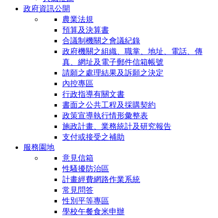
政府資訊公開
農業法規
預算及決算書
合議制機關之會議紀錄
政府機關之組織、職掌、地址、電話、傳
真、網址及電子郵件信箱帳號
請願之處理結果及訴願之決定
內控專區
行政指導有關文書
書面之公共工程及採購契約
政策宣導執行情形彙整表
施政計畫、業務統計及研究報告
支付或接受之補助
服務園地
意見信箱
性騷擾防治區
計畫經費網路作業系統
常見問答
性別平等專區
學校午餐食米申辦