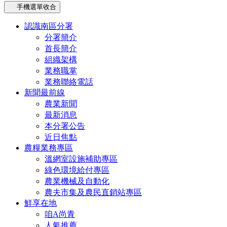
手機選單收合
認識南區分署
分署簡介
首長簡介
組織架構
業務職掌
業務聯絡電話
新聞最前線
農業新聞
最新消息
本分署公告
近日焦點
農糧業務專區
溫網室設施補助專區
綠色環境給付專區
農業機械及自動化
農夫市集及農民直銷站專區
鮮享在地
咱A尚青
人氣推薦