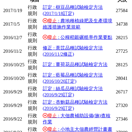
行政
訂定 : 樹豆品種試驗檢定方法
2017/1/19
27584
規則
(2017/1/18訂定)
行政
廢止
: 農地種植綠肥及生產環境
2017/1/5
34738
規則
維護措施作業規範
行政
廢止
: 公糧稻穀碾糙率作業要點
2016/12/7
28215
規則
行政
修正 : 薏苡品種試驗檢定方法
2016/11/2
27725
規則
(2016/11/2修正)
行政
訂定 : 薑荷花品種試驗檢定方法
2016/10/25
28125
規則
行政
訂定 : 藍莓品種試驗檢定方法
2016/10/20
28041
規則
(2016/10/20訂定)
行政
訂定 : 絲瓜品種試驗檢定方法
2016/9/29
26717
規則
(2016/9/29訂定)
行政
訂定 : 杏鮑菇品種試驗檢定方法
2016/9/29
27320
規則
(2016/9/29訂定)
行政
廢止
: 大佃農補助設備(施)查核
2016/9/22
27346
規則
作業
行政
廢止
: 小地主大佃農經營計畫書