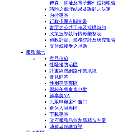
傳真、網址及電子郵件信箱帳號
請願之處理結果及訴願之決定
內控專區
行政指導有關文書
書面之公共工程及採購契約
政策宣導執行情形彙整表
施政計畫、業務統計及研究報告
支付或接受之補助
服務園地
意見信箱
性騷擾防治區
計畫經費網路作業系統
常見問答
性別平等專區
學校午餐食米申辦
鮮享農YA
民眾申辦案件窗口
退休人員專區
下載專區
政府服務品質創新精進方案
消費者保護宣導