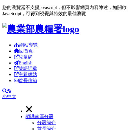
您的瀏覽器不支援javascript，但不影響網頁內容陳述，如開啟
JavaScript，可得到視覺與特效的最佳瀏覽
跳到主要內容區塊
網站導覽
回首頁
兒童網
English
雙語詞彙
主題網站
首長信箱
RSS
全文檢索
小
中
大
認識南區分署
分署簡介
首長簡介