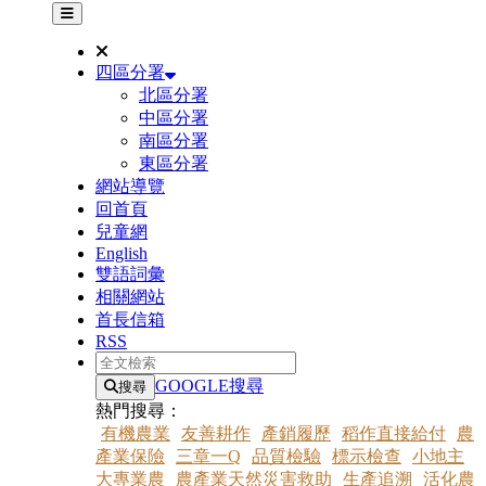
其他網站選單
四區分署
北區分署
中區分署
南區分署
東區分署
網站導覽
回首頁
兒童網
English
雙語詞彙
相關網站
首長信箱
RSS
全文檢索
GOOGLE搜尋
搜尋
熱門搜尋：
有機農業
友善耕作
產銷履歷
稻作直接給付
農
產業保險
三章一Q
品質檢驗
標示檢查
小地主
大專業農
農產業天然災害救助
生產追溯
活化農