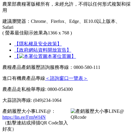
農業部農糧署版權所有，未經允許，不得以任何形式複製和採
用
建議瀏覽器：Chrome、Firefox、Edge、IE10.0以上版本、
Safari
( 螢幕最佳顯示效果為1366 x 768 )
【隱私權及安全政策】
【政府網站資料開放宣告】
【
本署位置圖】
農糧產品產銷履歷諮詢服務專線：0800-580-111
進口有機農產品專線
＜諮詢窗口一覽表＞
農產品走私檢舉專線: 0800-054300
大蒜諮詢專線: (049)234-1064
產銷履歷大小事LINE@：
https://lin.ee/FrmWf4N
（點擊連結或掃描QR Code加入
好友）