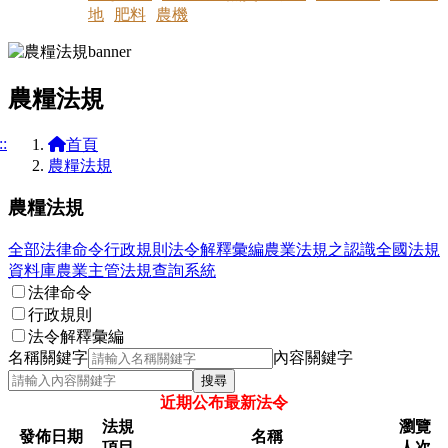
地
肥料
農機
農糧法規
::
首頁
農糧法規
農糧法規
全部
法律命令
行政規則
法令解釋彙編
農業法規之認識
全國法規
資料庫
農業主管法規查詢系統
法律命令
行政規則
法令解釋彙編
名稱關鍵字
內容關鍵字
搜尋
近期公布最新法令
法規
瀏覽
發佈日期
名稱
項目
人次