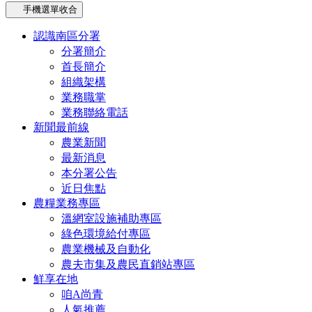
手機選單收合
認識南區分署
分署簡介
首長簡介
組織架構
業務職掌
業務聯絡電話
新聞最前線
農業新聞
最新消息
本分署公告
近日焦點
農糧業務專區
溫網室設施補助專區
綠色環境給付專區
農業機械及自動化
農夫市集及農民直銷站專區
鮮享在地
咱A尚青
人氣推薦