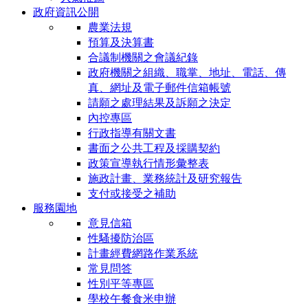
政府資訊公開
農業法規
預算及決算書
合議制機關之會議紀錄
政府機關之組織、職掌、地址、電話、傳
真、網址及電子郵件信箱帳號
請願之處理結果及訴願之決定
內控專區
行政指導有關文書
書面之公共工程及採購契約
政策宣導執行情形彙整表
施政計畫、業務統計及研究報告
支付或接受之補助
服務園地
意見信箱
性騷擾防治區
計畫經費網路作業系統
常見問答
性別平等專區
學校午餐食米申辦