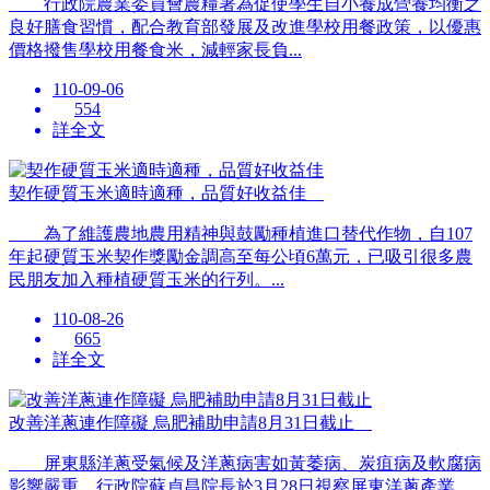
行政院農業委員會農糧署為促使學生自小養成營養均衡之
良好膳食習慣，配合教育部發展及改進學校用餐政策，以優惠
價格撥售學校用餐食米，減輕家長負...
110-09-06
554
詳全文
契作硬質玉米適時適種，品質好收益佳
為了維護農地農用精神與鼓勵種植進口替代作物，自107
年起硬質玉米契作獎勵金調高至每公頃6萬元，已吸引很多農
民朋友加入種植硬質玉米的行列。...
110-08-26
665
詳全文
改善洋蔥連作障礙 烏肥補助申請8月31日截止
屏東縣洋蔥受氣候及洋蔥病害如黃萎病、炭疽病及軟腐病
影響嚴重，行政院蘇貞昌院長於3月28日視察屏東洋蔥產業