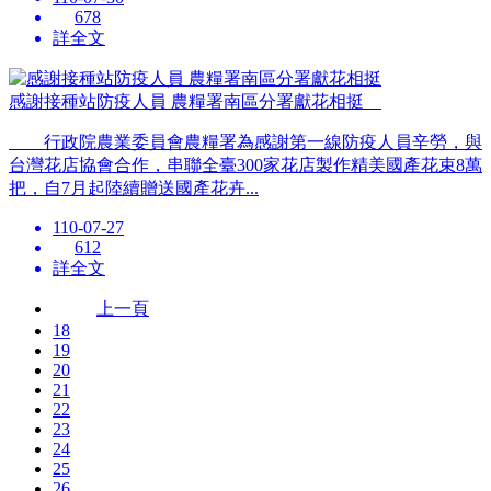
678
詳全文
感謝接種站防疫人員 農糧署南區分署獻花相挺
行政院農業委員會農糧署為感謝第一線防疫人員辛勞，與
台灣花店協會合作，串聯全臺300家花店製作精美國產花束8萬
把，自7月起陸續贈送國產花卉...
110-07-27
612
詳全文
上一頁
18
19
20
21
22
23
24
25
26