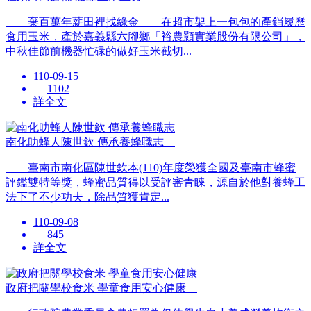
棄百萬年薪田裡找綠金 在超市架上一包包的產銷履歷
食用玉米，產於嘉義縣六腳鄉「裕農顥實業股份有限公司」，
中秋佳節前機器忙碌的做好玉米截切...
110-09-15
1102
詳全文
南化叻蜂人陳世欽 傳承養蜂職志
臺南市南化區陳世欽本(110)年度榮獲全國及臺南市蜂蜜
評鑑雙特等獎，蜂蜜品質得以受評審青睞，源自於他對養蜂工
法下了不少功夫，除品質獲肯定...
110-09-08
845
詳全文
政府把關學校食米 學童食用安心健康