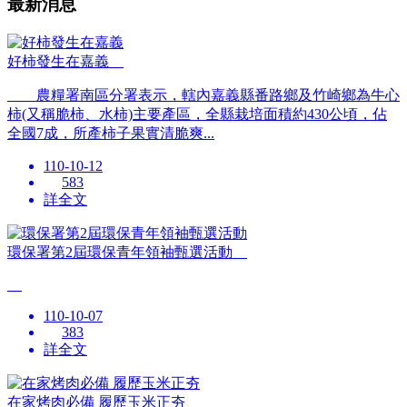
最新消息
好柿發生在嘉義
農糧署南區分署表示，轄內嘉義縣番路鄉及竹崎鄉為牛心
柿(又稱脆柿、水柿)主要產區，全縣栽培面積約430公頃，佔
全國7成，所產柿子果實清脆爽...
110-10-12
583
詳全文
環保署第2屆環保青年領袖甄選活動
110-10-07
383
詳全文
在家烤肉必備 履歷玉米正夯