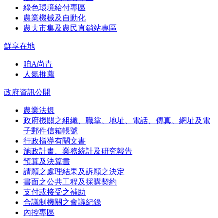
綠色環境給付專區
農業機械及自動化
農夫市集及農民直銷站專區
鮮享在地
咱A尚青
人氣推薦
政府資訊公開
農業法規
政府機關之組織、職掌、地址、電話、傳真、網址及電
子郵件信箱帳號
行政指導有關文書
施政計畫、業務統計及研究報告
預算及決算書
請願之處理結果及訴願之決定
書面之公共工程及採購契約
支付或接受之補助
合議制機關之會議紀錄
內控專區