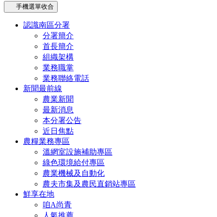
手機選單收合
認識南區分署
分署簡介
首長簡介
組織架構
業務職掌
業務聯絡電話
新聞最前線
農業新聞
最新消息
本分署公告
近日焦點
農糧業務專區
溫網室設施補助專區
綠色環境給付專區
農業機械及自動化
農夫市集及農民直銷站專區
鮮享在地
咱A尚青
人氣推薦