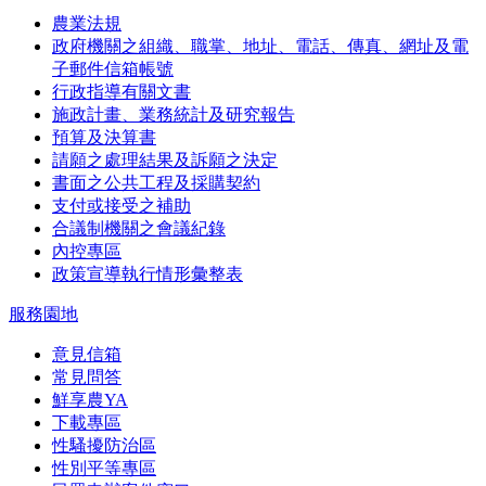
農業法規
政府機關之組織、職掌、地址、電話、傳真、網址及電
子郵件信箱帳號
行政指導有關文書
施政計畫、業務統計及研究報告
預算及決算書
請願之處理結果及訴願之決定
書面之公共工程及採購契約
支付或接受之補助
合議制機關之會議紀錄
內控專區
政策宣導執行情形彙整表
服務園地
意見信箱
常見問答
鮮享農YA
下載專區
性騷擾防治區
性別平等專區