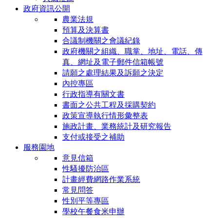
政府資訊公開
農業法規
預算及決算書
合議制機關之會議紀錄
政府機關之組織、職掌、地址、電話、傳
真、網址及電子郵件信箱帳號
請願之處理結果及訴願之決定
內控專區
行政指導有關文書
書面之公共工程及採購契約
政策宣導執行情形彙整表
施政計畫、業務統計及研究報告
支付或接受之補助
服務園地
意見信箱
性騷擾防治區
計畫經費網路作業系統
常見問答
性別平等專區
學校午餐食米申辦