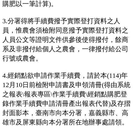
購肥以一筆計算)。
3.分署得將手續費撥予實際登打資料之人
員，惟農會須檢附同意撥予實際登打資料之
人員公文等證明文件供參後使得撥付，餘商
系及非撥付給個人之農會，一律撥付給公司
行號或農會。
4.經銷點欲申請作業手續費，請於本(114)年
12月10日前檢附申請書及申領清冊(得由系統
之報表\報表專區\作業手續費\經銷點購肥登
錄作業手續費申請清冊產出報表代替)及存摺
封面影本，臺南市向本分署，嘉義縣市、高
雄市及屏東縣向本分署所在地辦事處請領。