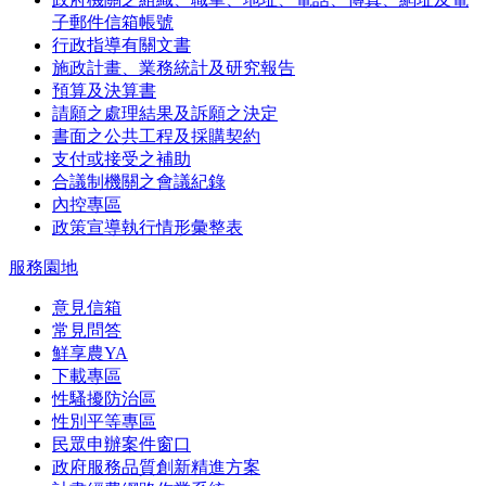
子郵件信箱帳號
行政指導有關文書
施政計畫、業務統計及研究報告
預算及決算書
請願之處理結果及訴願之決定
書面之公共工程及採購契約
支付或接受之補助
合議制機關之會議紀錄
內控專區
政策宣導執行情形彙整表
服務園地
意見信箱
常見問答
鮮享農YA
下載專區
性騷擾防治區
性別平等專區
民眾申辦案件窗口
政府服務品質創新精進方案