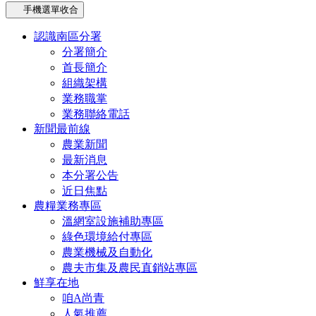
手機選單收合
認識南區分署
分署簡介
首長簡介
組織架構
業務職掌
業務聯絡電話
新聞最前線
農業新聞
最新消息
本分署公告
近日焦點
農糧業務專區
溫網室設施補助專區
綠色環境給付專區
農業機械及自動化
農夫市集及農民直銷站專區
鮮享在地
咱A尚青
人氣推薦