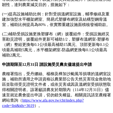
韌性，達到農業減災目的，措施如下：
(一)提高設施補助比例：針對受損溫網室設施，輔導修繕及重
建加強型水平棚架網室、簡易式塑膠布網室及結構型鋼骨溫
室，補助比例提高為80%，依實際重建設施面積核發補助款。
(二)補助受損設施更換塑膠布（網）披覆組件：受損設施經災
害勘災證明，披覆組件更新可補助1/2，塑膠布溫網室-塑膠布
（網）整組更換每0.1公頃最高補助15萬元、頂部更新每0.1公
頃最高補助5萬元，水平棚架網室-防蟲網更換每0.1公頃最高
補助2萬元。
申請期限至12月31日 請設施受災農友儘速提出申請
農糧署指出，受丹娜絲、楊柳及樺加沙颱風等損壞的溫網室設
施，補助所適用之申請資格以農業部公告天然災害現金救助地
區並取得受災證明文件者，或依災害成因及溫網室受損狀態取
得相關證明者。該署籲請農友於期限內（114年12月31日）儘
速至就近農會提出申請，切勿錯失權益。相關資訊請至農糧署
網站查詢（
https://www.afa.gov.tw/cht/index.php?
code=list&ids=3619
）。