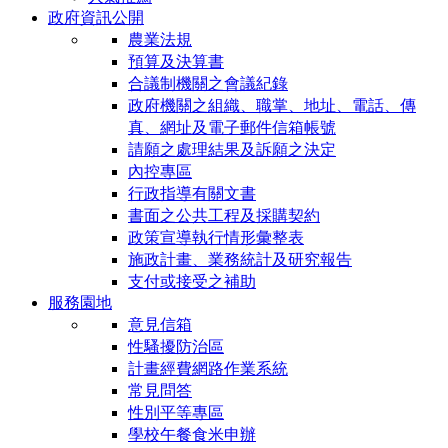
政府資訊公開
農業法規
預算及決算書
合議制機關之會議紀錄
政府機關之組織、職掌、地址、電話、傳
真、網址及電子郵件信箱帳號
請願之處理結果及訴願之決定
內控專區
行政指導有關文書
書面之公共工程及採購契約
政策宣導執行情形彙整表
施政計畫、業務統計及研究報告
支付或接受之補助
服務園地
意見信箱
性騷擾防治區
計畫經費網路作業系統
常見問答
性別平等專區
學校午餐食米申辦