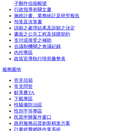
子郵件信箱帳號
行政指導有關文書
施政計畫、業務統計及研究報告
預算及決算書
請願之處理結果及訴願之決定
書面之公共工程及採購契約
支付或接受之補助
合議制機關之會議紀錄
內控專區
政策宣導執行情形彙整表
服務園地
意見信箱
常見問答
鮮享農YA
下載專區
性騷擾防治區
性別平等專區
民眾申辦案件窗口
政府服務品質創新精進方案
計畫經費網路作業系統