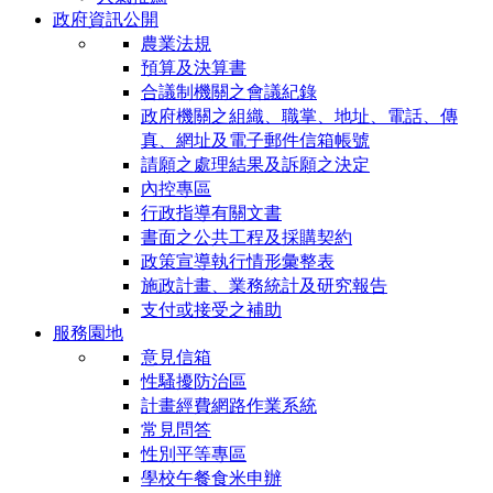
政府資訊公開
農業法規
預算及決算書
合議制機關之會議紀錄
政府機關之組織、職掌、地址、電話、傳
真、網址及電子郵件信箱帳號
請願之處理結果及訴願之決定
內控專區
行政指導有關文書
書面之公共工程及採購契約
政策宣導執行情形彙整表
施政計畫、業務統計及研究報告
支付或接受之補助
服務園地
意見信箱
性騷擾防治區
計畫經費網路作業系統
常見問答
性別平等專區
學校午餐食米申辦