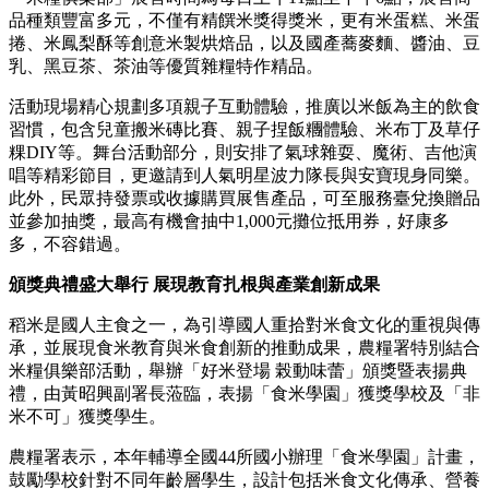
品種類豐富多元，不僅有精饌米獎得獎米，更有米蛋糕、米蛋
捲、米鳳梨酥等創意米製烘焙品，以及國產蕎麥麵、醬油、豆
乳、黑豆茶、茶油等優質雜糧特作精品。
活動現場精心規劃多項親子互動體驗，推廣以米飯為主的飲食
習慣，包含兒童搬米磚比賽、親子捏飯糰體驗、米布丁及草仔
粿DIY等。舞台活動部分，則安排了氣球雜耍、魔術、吉他演
唱等精彩節目，更邀請到人氣明星波力隊長與安寶現身同樂。
此外，民眾持發票或收據購買展售產品，可至服務臺兌換贈品
並參加抽獎，最高有機會抽中1,000元攤位抵用券，好康多
多，不容錯過。
頒獎典禮盛大舉行 展現教育扎根與產業創新成果
稻米是國人主食之一，為引導國人重拾對米食文化的重視與傳
承，並展現食米教育與米食創新的推動成果，農糧署特別結合
米糧俱樂部活動，舉辦「好米登場 榖動味蕾」頒獎暨表揚典
禮，由黃昭興副署長蒞臨，表揚「食米學園」獲獎學校及「非
米不可」獲獎學生。
農糧署表示，本年輔導全國44所國小辦理「食米學園」計畫，
鼓勵學校針對不同年齡層學生，設計包括米食文化傳承、營養