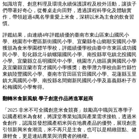
知識培育、創意料理及環境永續保護課程及校外活動，讓孩子
們帶著好奇心，從餐桌走向田野，透過課程科學化及體驗實
作，帶領超過4萬名學童愛上米食，深耕以米為主食的飲食習
慣。
評鑑結果，由連續4年評鑑績優的臺南市東山區東山國民小
學、桃園市中壢區新街國民小學、宜蘭縣冬山鄉順安國民小學
獲頒為食米學園標竿學校，評鑑績優學校由臺中市東區成功國
民小學、彰化縣北斗鎮螺陽國民小學、南投縣草屯鎮北投國民
小學、宜蘭縣立岳明國民中小學、桃園市八德區廣興國民小學
及宜蘭縣宜蘭市育才國民小學獲獎；教學潛力學校由新竹縣竹
東鎮陸豐國民小學、臺南市官田區官田國民小學、花蓮縣玉里
鎮大禹國民小學、南投縣名間鄉新民國民小學及嘉義縣朴子市
松梅國民小學奪得。
翻轉米食新風貌 學子創意作品將進軍超商
「2025 非米不可全國創意米食競賽」鼓勵高中職與五專學子
以國產稻米為食材，將課堂專業知識與產業需求接軌，透過米
食創作，認識並發想國產稻米與在地農產品的優勢，展現創意
引領新興米食潮流，米不再只是主食，也可以是精緻甜點、健
康輕食，更是連結農業與消費者的橋樑。