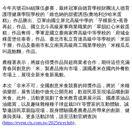
今年共號召84組隊伍參賽，最終冠軍由德育學校財團法人德育
護理健康學院學校的「維也納的甜蜜誘惑(奧地利沙哈米蛋
糕)」作品勝出、亞軍由國立屏北高級中學的「芋粿新生•蕉香
再起」作品、國立北斗高級家事商業職業的「翠韻紅心米穀蛋
糕」作品奪得，季軍是國立臺南家齊高級中等學校的「府城金
粿蛋堡佐泰香」作品、臺北市私立育達高級中等學校的「米韻
千層」作品及臺南市私立南英高級商工職業學校的「米糧瓜瓜
叫蔬鮑麵」作品。
農糧署表示，將媒合得獎作品與超商業者合作，期待這些充滿
青春與創意的「米」製產品推向市場，讓國產米在國內外餐飲
市場上，展現全新米食新風貌。
本次「非米不可」全國創意米食競賽的得獎作品，將於「米糧
俱樂部」展售活動中搶先公開亮相，歡迎民眾至現場品嚐創新
米食。此外，活動更規劃了食米教育成果展示區、國產茶油品
油鑑賞，以及趣味雜糧種子球盆栽DIY等豐富的互動體驗。誠
摯邀請民眾親臨現場，親身體驗國產農產品所帶來的創新、健
康與美味。更多活動詳情，請至活動官網查詢
(
https://event.cts.com.tw/2025riceclub
)。