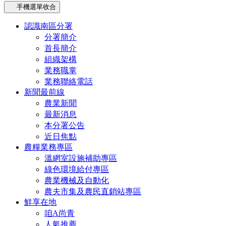
手機選單收合
認識南區分署
分署簡介
首長簡介
組織架構
業務職掌
業務聯絡電話
新聞最前線
農業新聞
最新消息
本分署公告
近日焦點
農糧業務專區
溫網室設施補助專區
綠色環境給付專區
農業機械及自動化
農夫市集及農民直銷站專區
鮮享在地
咱A尚青
人氣推薦