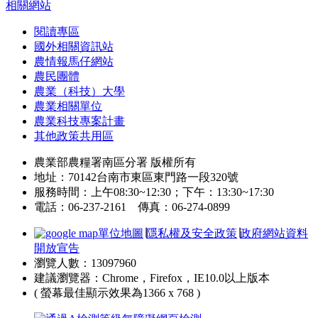
相關網站
閱讀專區
國外相關資訊站
農情報馬仔網站
農民團體
農業（科技）大學
農業相關單位
農業科技專案計畫
其他政策共用區
農業部農糧署南區分署 版權所有
地址：70142台南市東區東門路一段320號
服務時間：上午08:30~12:30；下午：13:30~17:30
電話：06-237-2161 傳真：06-274-0899
單位地圖
∣
隱私權及安全政策
∣
政府網站資料
開放宣告
瀏覽人數：13097960
建議瀏覽器：Chrome，Firefox，IE10.0以上版本
( 螢幕最佳顯示效果為1366 x 768 )