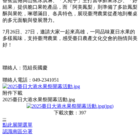
香蕉蛋捲與山蕉冰淇淋、「大苑子」主打當季鮮果冰沙、「好
結果」提供脆口果乾產品，而「阿美鳳梨」則準備了多款鳳梨
酥與果乾，琳瑯滿目、各具特色，展現臺灣農業從產地到餐桌
的多元面貌與發展潛力。
7月26日、27日，邀請大家一起來高雄，一同品味夏日水果的
多樣風味，支持臺灣農業，感受臺日農產文化交會的熱情與美
好！
聯絡人：范組長國慶
聯絡人電話：049-2341051
附件下載
2025臺日大港水果祭開幕活動.jpg
下載次數：397
:::
點此展開選單
認識南區分署