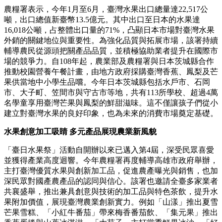
農糧署表示，今年1月至6月，臺灣水果出口總量達22,517公
噸，出口總值新臺幣13.5億元。其中出口至日本的水果達
16,018公噸，占整體出口量的71%，凸顯日本市場對臺灣水果
外銷的關鍵地位與重要性。為強化品質與拓展市場，該署持續
輔導農民從源頭把關產品品質，並積極協助業者提升在國際市
場的競爭力。自108年起，農業部及農糧署與日本茨城縣合作
推動校園營養午餐計畫，由地方政府採購臺灣香蕉、鳳梨及芒
果供當地中小學生品嚐。今年日本茨城縣包括水戶市、石岡
市、大子町、笠間市與守古市等地，共有113所學校、超過4萬
名學童享用臺灣芒果與鳳梨的鮮甜滋味。這不僅讓孩子們從小
建立對臺灣水果的良好印象，也為未來的消費市場奠定基礎。
水果創意加工吸睛 多元產品展現農業新風貌
「臺日水果祭」活動自開辦以來已邁入第4屆，深受民眾喜愛
並獲得產業高度迴響。今年農糧署再度輔導高雄市政府舉辦，
主打臺灣優質水果與創新加工品，促進農產曝光與銷售，也加
深民眾對國產農產品的認同與信心。該署也邀請全臺多家業者
共襄盛舉，推出兼具創意與技術的加工品與特色茶飲，提升水
果附加價值，展現臺灣農業創新實力。例如「山漾」推出夏雪
芒果雪糕、「小紅牛番茄」帶來梅香番茄飲、「集元果」推出