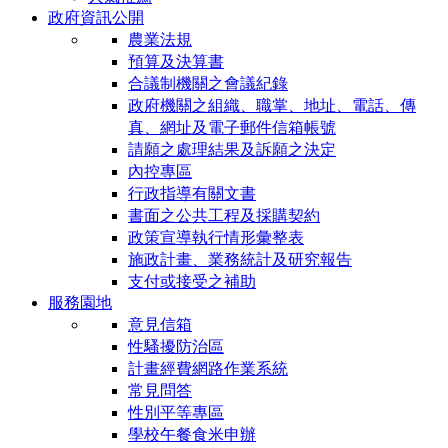
政府資訊公開
農業法規
預算及決算書
合議制機關之會議紀錄
政府機關之組織、職掌、地址、電話、傳
真、網址及電子郵件信箱帳號
請願之處理結果及訴願之決定
內控專區
行政指導有關文書
書面之公共工程及採購契約
政策宣導執行情形彙整表
施政計畫、業務統計及研究報告
支付或接受之補助
服務園地
意見信箱
性騷擾防治區
計畫經費網路作業系統
常見問答
性別平等專區
學校午餐食米申辦