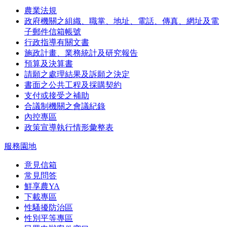
農業法規
政府機關之組織、職掌、地址、電話、傳真、網址及電
子郵件信箱帳號
行政指導有關文書
施政計畫、業務統計及研究報告
預算及決算書
請願之處理結果及訴願之決定
書面之公共工程及採購契約
支付或接受之補助
合議制機關之會議紀錄
內控專區
政策宣導執行情形彙整表
服務園地
意見信箱
常見問答
鮮享農YA
下載專區
性騷擾防治區
性別平等專區