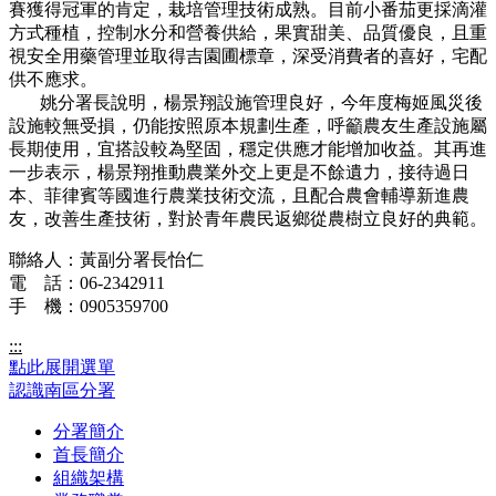
賽獲得冠軍的肯定，栽培管理技術成熟。目前小番茄更採滴灌
方式種植，控制水分和營養供給，果實甜美、品質優良，且重
視安全用藥管理並取得吉園圃標章，深受消費者的喜好，宅配
供不應求。
姚分署長說明，楊景翔設施管理良好，今年度梅姬風災後
設施較無受損，仍能按照原本規劃生產，呼籲農友生產設施屬
長期使用，宜搭設較為堅固，穩定供應才能增加收益。其再進
一步表示，楊景翔推動農業外交上更是不餘遺力，接待過日
本、菲律賓等國進行農業技術交流，且配合農會輔導新進農
友，改善生產技術，對於青年農民返鄉從農樹立良好的典範。
聯絡人：黃副分署長怡仁
電 話：06-2342911
手 機：0905359700
:::
點此展開選單
認識南區分署
分署簡介
首長簡介
組織架構