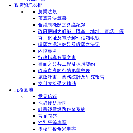
政府資訊公開
農業法規
預算及決算書
合議制機關之會議紀錄
政府機關之組織、職掌、地址、電話、傳
真、網址及電子郵件信箱帳號
請願之處理結果及訴願之決定
內控專區
行政指導有關文書
書面之公共工程及採購契約
政策宣導執行情形彙整表
施政計畫、業務統計及研究報告
支付或接受之補助
服務園地
意見信箱
性騷擾防治區
計畫經費網路作業系統
常見問答
性別平等專區
學校午餐食米申辦