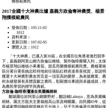
獲模範農民
2017全國十大神農出爐 嘉義方政倫奪神農獎、楊景
翔獲模範農民
發佈日期：105-11-02
1012
資料來源：
更新日期：107-02-05
瀏覽人次：1012
「十大神農」已邁入第30屆，在全國百位角逐者激烈競爭
下，嘉義縣阿里山鄉方政倫以種植、製作咖啡榮耀入列，太保
市楊景翔以種植小果番茄、甜瓜而榮獲模範農民獎。農糧署南
區分署分署長姚志旺特地前往張貼紅榜表達恭喜祝賀，並說明
獲選十大神農對農友而言是一項至高的榮譽，為表揚農業、農
村永續發展有具體貢獻之農民，彰顯傑出事蹟與卓越成就，作
為農民學習的標竿與典範。
方政倫-咖啡香瀰漫在美麗楓樹林
鄒築園位於阿里山鄉樂野村，鄒語稱Lalauya，意為美麗楓
樹林。園主方龍夫主要栽植高山茶及蝴蝶蘭。自民國85年，從
親戚家帶回咖啡樹苗種在五分地上，兒子方政倫退伍後開始接