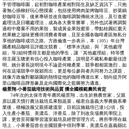
手管理咖啡園，起初對咖啡產業相對陌生及缺乏資訊下，只抱
著無心插柳好玩心態摸索，包括使用烤肉架烤咖啡豆、炒菜鍋
炒咖啡豆等，後來專研並改良咖啡調製傳統水洗法，及引進蜜
處理法及日曬處理法，成為各大賽常勝軍，另外也試著將調製
過程中廢棄不用的果殼，製成黃金果殼蜜茶，帶點桂圓紅棗天
然果糖之滋味更獲得消費者青睞，且至全國各咖啡產區無私分
享他的咖啡成功之路。方政倫進一步表示，本（105）年台灣
國產精品咖啡豆評鑑次競賽，「標準水洗組」與「其他處理
組」等2組特獎得主都是他的學生，讓「其他處理組」特等獎
得主羅玉聰更有信心投入咖啡產業，說明是不藏私奉獻最佳證
明。姚分署長說明現今不論是何種產業，競爭都相當激烈，如
何在這場競爭中脫穎而出，更是每位參與者共同努力之課題，
就像方政倫對鄒築園的熱情從他的咖啡傳達出來，朝向提升阿
里山咖啡品牌形象及走向國際化之藍圖努力邁進。
楊景翔-小番茄栽培技術與品質 獲全國模範農民肯定
74年次的太保市青年農民楊景翔，出生於務農世家，父親
原以露天慣行農法栽培瓜果類蔬菜，楊君自嘉義大學農藝系畢
業後，積極說服父親搭建溫室，目前設施栽培已達1公頃，投
入生產小番茄、美濃瓜、洋香瓜，除了到改良場農民學院上
課，更曾至荷蘭學習溫室栽培及經營管理方式，將所學用在栽
培上，小果番茄曾在全國競賽中得到季軍，美濃瓜在嘉義縣比