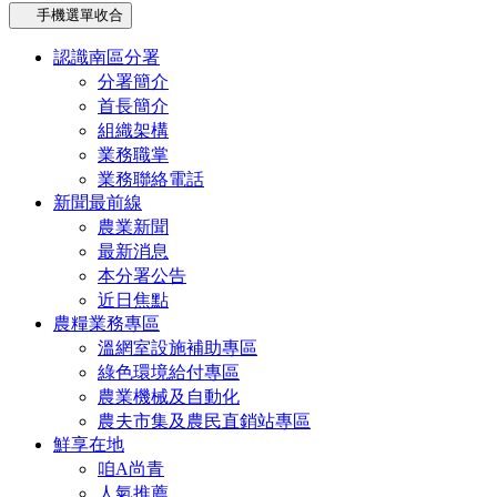
手機選單收合
認識南區分署
分署簡介
首長簡介
組織架構
業務職掌
業務聯絡電話
新聞最前線
農業新聞
最新消息
本分署公告
近日焦點
農糧業務專區
溫網室設施補助專區
綠色環境給付專區
農業機械及自動化
農夫市集及農民直銷站專區
鮮享在地
咱A尚青
人氣推薦